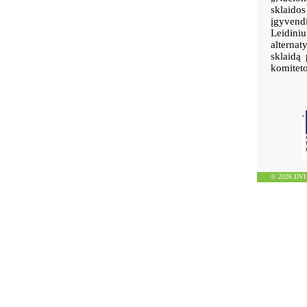
sklaidos
įgyvendi
Leidini
alternat
sklaidą 
komiteto
© 2026 DVI D