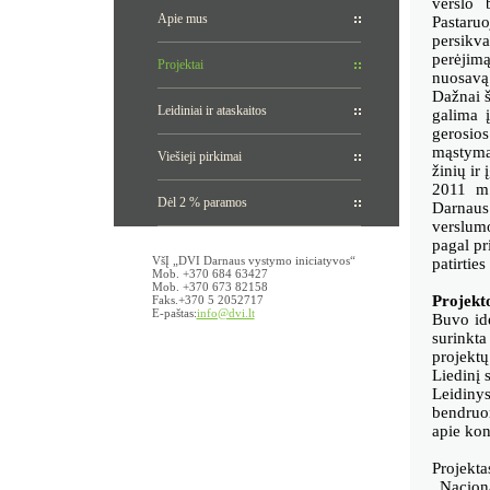
verslo 
Apie mus
Pastaru
persikv
perėjimą
Projektai
nuosavą 
Dažnai š
Leidiniai ir ataskaitos
galima į
gerosios
mąstymą 
Viešieji pirkimai
žinių ir
2011 m.
Dėl 2 % paramos
Darnaus
verslum
pagal pr
VšĮ „DVI Darnaus vystymo iniciatyvos“
patirtie
Mob. +370 684 63427
Mob. +370 673 82158
Projekt
Faks.+370 5 2052717
E-paštas:
info@dvi.lt
Buvo id
surinkt
projekt
Liedinį 
Leidinys
bendruo
apie kon
Projekt
„Naciona