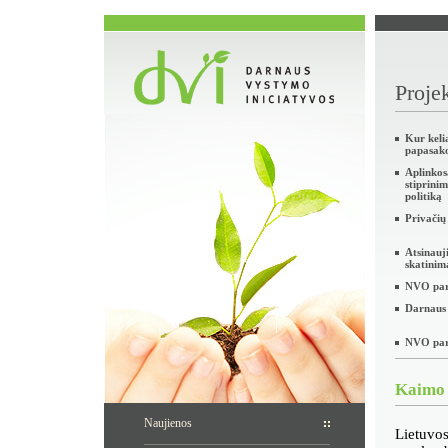
Projek
Kur keli
papasak
Aplinko
stiprini
politiką
Privačių
Atsinauj
skatinim
NVO part
Darnaus 
NVO part
Kaimo v
Naujienos
Lietuvos