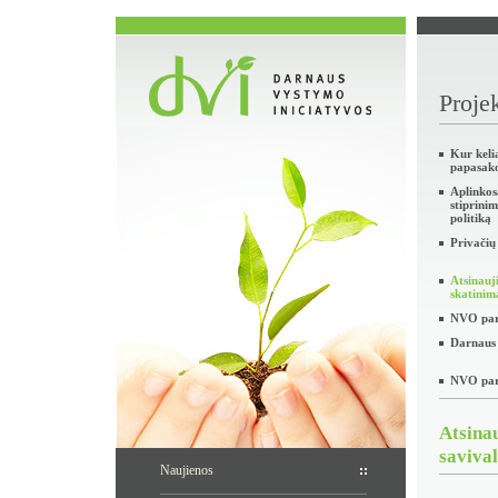
Projek
Kur keli
papasak
Aplinko
stiprini
politiką
Privačių
Atsinauj
skatinim
NVO part
Darnaus 
NVO part
Atsina
saviva
Naujienos