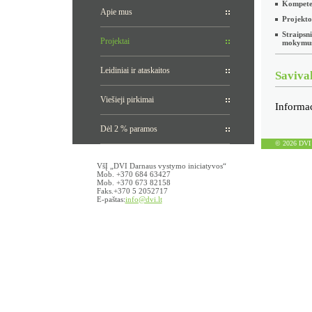
Kompete
Apie mus
Projekto
Straipsni
Projektai
mokymu
Leidiniai ir ataskaitos
Savival
Viešieji pirkimai
Informac
Dėl 2 % paramos
© 2026 DVI D
VšĮ „DVI Darnaus vystymo iniciatyvos“
Mob. +370 684 63427
Mob. +370 673 82158
Faks.+370 5 2052717
E-paštas:
info@dvi.lt