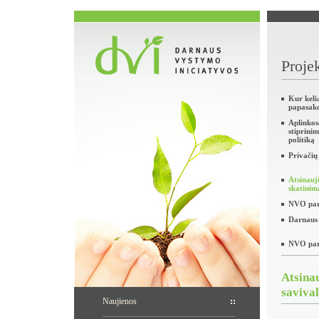
Projek
Kur keli
papasak
Aplinko
stiprini
politiką
Privačių
Atsinauj
skatinim
NVO part
Darnaus 
NVO part
Atsina
saviva
Naujienos