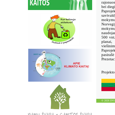
rajonuos
bei dieg
Paprojek
savivald
mokymuo
Norvegij
mokymų 
naudojam
500 vnt.
planai,
viešinim
Paprojek
pasirašė
Prezetac
Projekt
© 2026 DVI D