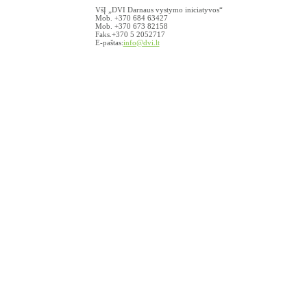
VšĮ „DVI Darnaus vystymo iniciatyvos“
Mob. +370 684 63427
Mob. +370 673 82158
Faks.+370 5 2052717
E-paštas:
info@dvi.lt