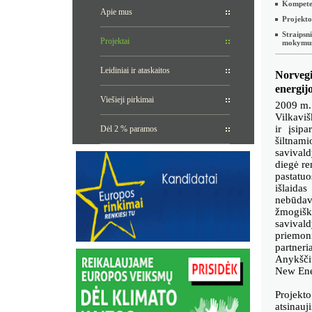
Kompete
Apie mus
Projekto
Straipsni
Projektai
mokymu
Leidiniai ir ataskaitos
Norveg
energij
Viešieji pirkimai
2009 m. 
Vilkaviš
ir įsip
Dėl 2 % paramos
šiltnami
savivald
diegė re
pastatu
išlaida
nebūdav
žmogišk
savival
priemon
partner
Anykščių
New Ene
Projekt
atsinau